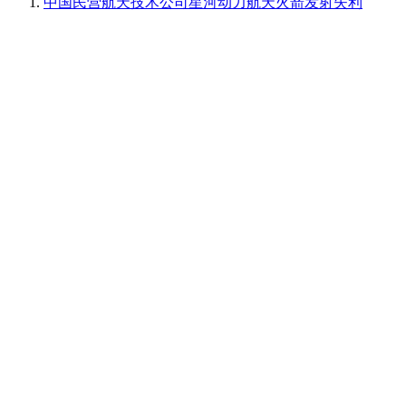
中国民营航天技术公司星河动力航天火箭发射失利