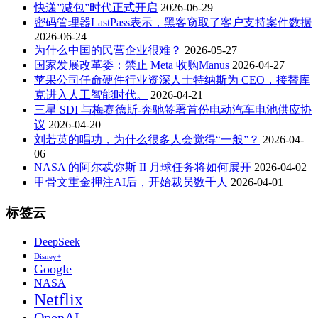
快递”减包”时代正式开启
2026-06-29
密码管理器LastPass表示，黑客窃取了客户支持案件数据
2026-06-24
为什么中国的民营企业很难？
2026-05-27
国家发展改革委：禁止 Meta 收购Manus
2026-04-27
苹果公司任命硬件行业资深人士特纳斯为 CEO，接替库
克进入人工智能时代。
2026-04-21
三星 SDI 与梅赛德斯-奔驰签署首份电动汽车电池供应协
议
2026-04-20
刘若英的唱功，为什么很多人会觉得“一般”？
2026-04-
06
NASA 的阿尔忒弥斯 II 月球任务将如何展开
2026-04-02
甲骨文重金押注AI后，开始裁员数千人
2026-04-01
标签云
DeepSeek
Disney+
Google
NASA
Netflix
OpenAI