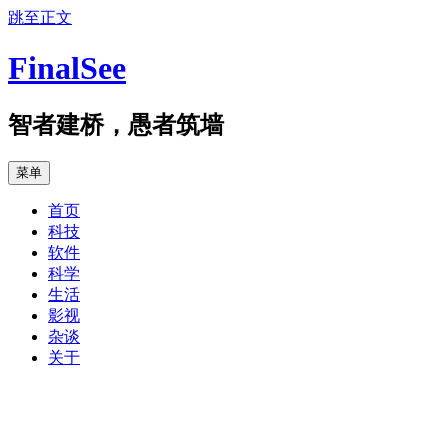
跳至正文
FinalSee
智者建桥，愚者筑墙
菜单
首页
科技
软件
科学
生活
影视
杂谈
关于