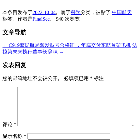
本条目发布于
2022-10-04
。属于
科学
分类，被贴了
中国航天
标签。
作者是
FinalSee
。
940 次浏览
文章导航
←
C919获民航局颁发型号合格证 ，年底交付东航首架飞机
法
拉第未来执行董事长辞职
→
发表回复
您的邮箱地址不会被公开。
必填项已用
*
标注
评论
*
显示名称
*