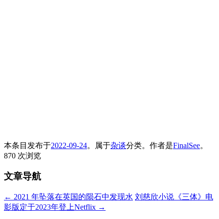
本条目发布于
2022-09-24
。属于
杂谈
分类。
作者是
FinalSee
。
870 次浏览
文章导航
←
2021 年坠落在英国的陨石中发现水
刘慈欣小说《三体》电
影版定于2023年登上Netflix
→