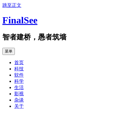
跳至正文
FinalSee
智者建桥，愚者筑墙
菜单
首页
科技
软件
科学
生活
影视
杂谈
关于