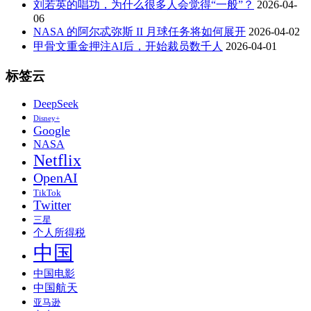
刘若英的唱功，为什么很多人会觉得“一般”？
2026-04-
06
NASA 的阿尔忒弥斯 II 月球任务将如何展开
2026-04-02
甲骨文重金押注AI后，开始裁员数千人
2026-04-01
标签云
DeepSeek
Disney+
Google
NASA
Netflix
OpenAI
TikTok
Twitter
三星
个人所得税
中国
中国电影
中国航天
亚马逊