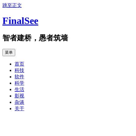
跳至正文
FinalSee
智者建桥，愚者筑墙
菜单
首页
科技
软件
科学
生活
影视
杂谈
关于