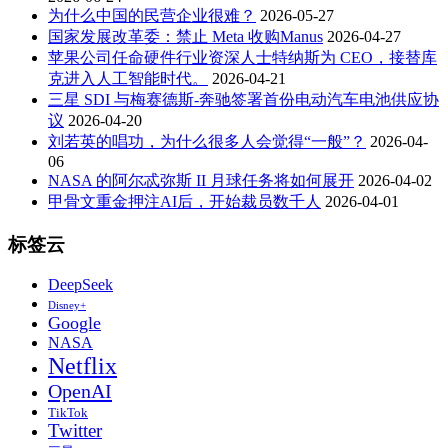
为什么中国的民营企业很难？
2026-05-27
国家发展改革委：禁止 Meta 收购Manus
2026-04-27
苹果公司任命硬件行业资深人士特纳斯为 CEO，接替库
克进入人工智能时代。
2026-04-21
三星 SDI 与梅赛德斯-奔驰签署首份电动汽车电池供应协
议
2026-04-20
刘若英的唱功，为什么很多人会觉得“一般”？
2026-04-
06
NASA 的阿尔忒弥斯 II 月球任务将如何展开
2026-04-02
甲骨文重金押注AI后，开始裁员数千人
2026-04-01
标签云
DeepSeek
Disney+
Google
NASA
Netflix
OpenAI
TikTok
Twitter