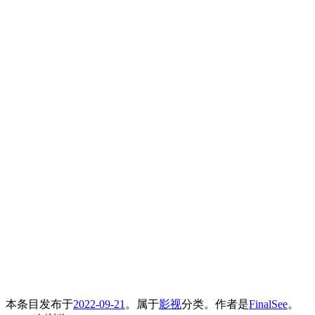
本条目发布于
2022-09-21
。属于
影视
分类。
作者是
FinalSee
。