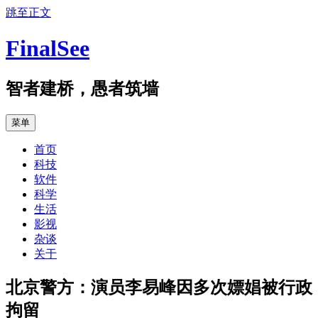
跳至正文
FinalSee
智者建桥，愚者筑墙
菜单
首页
科技
软件
科学
生活
影视
杂谈
关于
北京警方：演员李易峰因多次嫖娼被行政
拘留