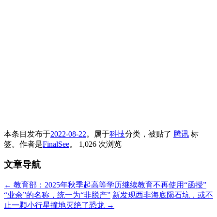
本条目发布于
2022-08-22
。属于
科技
分类，被贴了
腾讯
标
签。
作者是
FinalSee
。
1,026 次浏览
文章导航
←
教育部：2025年秋季起高等学历继续教育不再使用“函授”
“业余”的名称，统一为“非脱产”
新发现西非海底陨石坑，或不
止一颗小行星撞地灭绝了恐龙
→