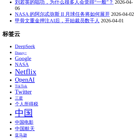
刘若英的唱功，为什么很多人会觉得“一般”？
2026-04-
06
NASA 的阿尔忒弥斯 II 月球任务将如何展开
2026-04-02
甲骨文重金押注AI后，开始裁员数千人
2026-04-01
标签云
DeepSeek
Disney+
Google
NASA
Netflix
OpenAI
TikTok
Twitter
三星
个人所得税
中国
中国电影
中国航天
亚马逊