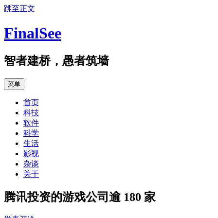
跳至正文
FinalSee
智者建桥，愚者筑墙
菜单
首页
科技
软件
科学
生活
影视
杂谈
关于
腾讯投资的游戏公司逾 180 家