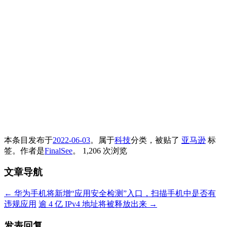
本条目发布于
2022-06-03
。属于
科技
分类，被贴了
亚马逊
标
签。
作者是
FinalSee
。
1,206 次浏览
文章导航
←
华为手机将新增“应用安全检测”入口，扫描手机中是否有
违规应用
逾 4 亿 IPv4 地址将被释放出来
→
发表回复