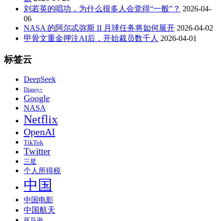
刘若英的唱功，为什么很多人会觉得“一般”？
2026-04-
06
NASA 的阿尔忒弥斯 II 月球任务将如何展开
2026-04-02
甲骨文重金押注AI后，开始裁员数千人
2026-04-01
标签云
DeepSeek
Disney+
Google
NASA
Netflix
OpenAI
TikTok
Twitter
三星
个人所得税
中国
中国电影
中国航天
亚马逊