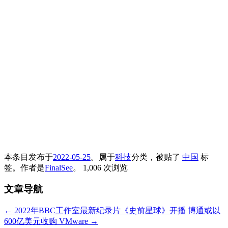
本条目发布于
2022-05-25
。属于
科技
分类，被贴了
中国
标
签。
作者是
FinalSee
。
1,006 次浏览
文章导航
←
2022年BBC工作室最新纪录片《史前星球》开播
博通或以
600亿美元收购 VMware
→