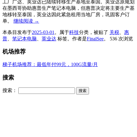
工厂广达、英业达已陆续转移生产基地至泰国。英业达原规划
在墨西哥协助惠普生产笔记本电脑，但惠普决定将主要生产基
地移转至泰国，英业达因此紧急租用当地厂房，巩固客户订
单。
继续阅读
→
本条目发布于
2025-03-01
。属于
科技
分类，被贴了
关税
、
惠
普
、
笔记本电脑
、
英业达
标签。
作者是
FinalSee
。
536 次浏览
机场推荐
梯子机场推荐：最低年付99元，100G流量/月
搜索
搜索：