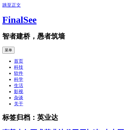
跳至正文
FinalSee
智者建桥，愚者筑墙
菜单
首页
科技
软件
科学
生活
影视
杂谈
关于
标签归档：
英业达