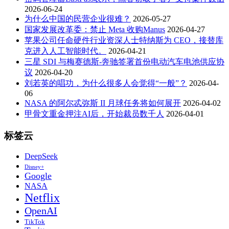
2026-06-24
为什么中国的民营企业很难？
2026-05-27
国家发展改革委：禁止 Meta 收购Manus
2026-04-27
苹果公司任命硬件行业资深人士特纳斯为 CEO，接替库
克进入人工智能时代。
2026-04-21
三星 SDI 与梅赛德斯-奔驰签署首份电动汽车电池供应协
议
2026-04-20
刘若英的唱功，为什么很多人会觉得“一般”？
2026-04-
06
NASA 的阿尔忒弥斯 II 月球任务将如何展开
2026-04-02
甲骨文重金押注AI后，开始裁员数千人
2026-04-01
标签云
DeepSeek
Disney+
Google
NASA
Netflix
OpenAI
TikTok