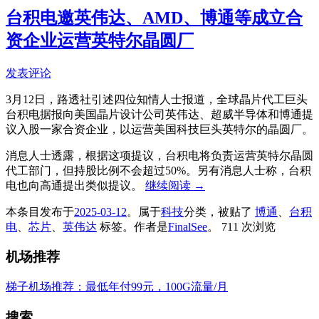
台积电邀英伟达、AMD、博通等成立合
资企业运营英特尔晶圆厂
发表评论
3月12日，路透社引述四位知情人士报道，全球晶片代工巨头
台积电据报向美国晶片设计公司英伟达、超威半导体和博通提
议入股一家合资企业，以运营美国科技巨头英特尔的晶圆厂。
消息人士透露，根据这项提议，台积电将负责运营英特尔晶圆
代工部门，但持股比例不会超过50%。另有消息人士称，台积
电也向高通提出类似提议。
继续阅读
→
本条目发布于
2025-03-12
。属于
科技
分类，被贴了
博通
、
台积
电
、
芯片
、
英伟达
标签。
作者是
FinalSee
。
711 次浏览
机场推荐
梯子机场推荐：最低年付99元，100G流量/月
搜索