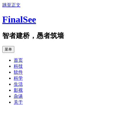
跳至正文
FinalSee
智者建桥，愚者筑墙
菜单
首页
科技
软件
科学
生活
影视
杂谈
关于