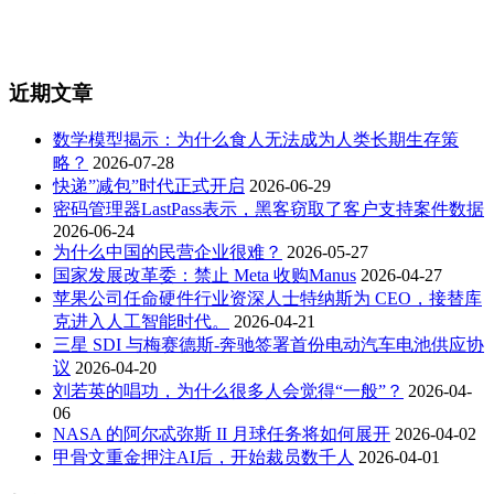
近期文章
数学模型揭示：为什么食人无法成为人类长期生存策
略？
2026-07-28
快递”减包”时代正式开启
2026-06-29
密码管理器LastPass表示，黑客窃取了客户支持案件数据
2026-06-24
为什么中国的民营企业很难？
2026-05-27
国家发展改革委：禁止 Meta 收购Manus
2026-04-27
苹果公司任命硬件行业资深人士特纳斯为 CEO，接替库
克进入人工智能时代。
2026-04-21
三星 SDI 与梅赛德斯-奔驰签署首份电动汽车电池供应协
议
2026-04-20
刘若英的唱功，为什么很多人会觉得“一般”？
2026-04-
06
NASA 的阿尔忒弥斯 II 月球任务将如何展开
2026-04-02
甲骨文重金押注AI后，开始裁员数千人
2026-04-01