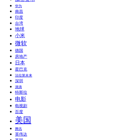
华为
南昌
印度
台湾
地球
小米
微软
德国
房地产
日本
星巴克
法拉第未来
深圳
滴滴
特斯拉
电影
电视剧
百度
美国
腾讯
英伟达