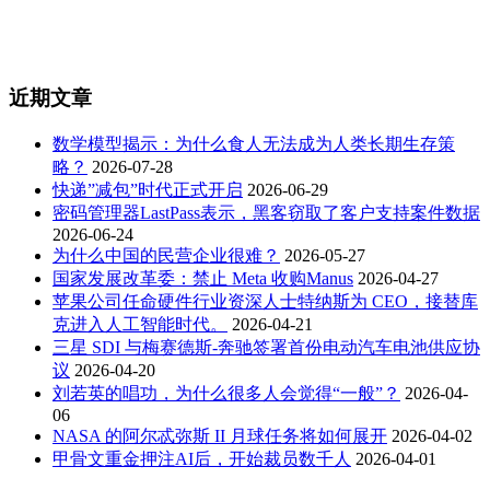
近期文章
数学模型揭示：为什么食人无法成为人类长期生存策
略？
2026-07-28
快递”减包”时代正式开启
2026-06-29
密码管理器LastPass表示，黑客窃取了客户支持案件数据
2026-06-24
为什么中国的民营企业很难？
2026-05-27
国家发展改革委：禁止 Meta 收购Manus
2026-04-27
苹果公司任命硬件行业资深人士特纳斯为 CEO，接替库
克进入人工智能时代。
2026-04-21
三星 SDI 与梅赛德斯-奔驰签署首份电动汽车电池供应协
议
2026-04-20
刘若英的唱功，为什么很多人会觉得“一般”？
2026-04-
06
NASA 的阿尔忒弥斯 II 月球任务将如何展开
2026-04-02
甲骨文重金押注AI后，开始裁员数千人
2026-04-01