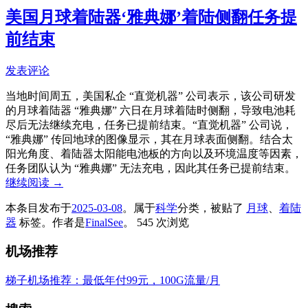
美国月球着陆器‘雅典娜’着陆侧翻任务提
前结束
发表评论
当地时间周五，美国私企 “直觉机器” 公司表示，该公司研发
的月球着陆器 “雅典娜” 六日在月球着陆时侧翻，导致电池耗
尽后无法继续充电，任务已提前结束。“直觉机器” 公司说，
“雅典娜” 传回地球的图像显示，其在月球表面侧翻。结合太
阳光角度、着陆器太阳能电池板的方向以及环境温度等因素，
任务团队认为 “雅典娜” 无法充电，因此其任务已提前结束。
继续阅读
→
本条目发布于
2025-03-08
。属于
科学
分类，被贴了
月球
、
着陆
器
标签。
作者是
FinalSee
。
545 次浏览
机场推荐
梯子机场推荐：最低年付99元，100G流量/月