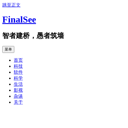
跳至正文
FinalSee
智者建桥，愚者筑墙
菜单
首页
科技
软件
科学
生活
影视
杂谈
关于