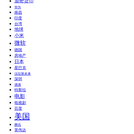
加密货币
华为
南昌
印度
台湾
地球
小米
微软
德国
房地产
日本
星巴克
法拉第未来
深圳
滴滴
特斯拉
电影
电视剧
百度
美国
腾讯
英伟达