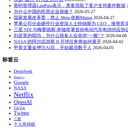
密码管理器LastPass表示，黑客窃取了客户支持案件数据
为什么中国的民营企业很难？
2026-05-27
国家发展改革委：禁止 Meta 收购Manus
2026-04-27
苹果公司任命硬件行业资深人士特纳斯为 CEO，接替库
三星 SDI 与梅赛德斯-奔驰签署首份电动汽车电池供应协
刘若英的唱功，为什么很多人会觉得“一般”？
2026-04-06
NASA 的阿尔忒弥斯 II 月球任务将如何展开
2026-04-02
甲骨文重金押注AI后，开始裁员数千人
2026-04-01
标签云
DeepSeek
Disney+
Google
NASA
Netflix
OpenAI
TikTok
Twitter
三星
个人所得税