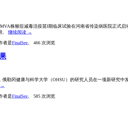
MVA株猴痘减毒活疫苗I期临床试验在河南省传染病医院正式启动
用。
继续阅读
→
作者是
FinalSee
。
466 次浏览
果
，俄勒冈健康与科学大学（OHSU）的研究人员在一项新研究中
→
作者是
FinalSee
。
585 次浏览