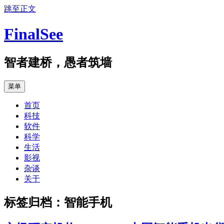
跳至正文
FinalSee
智者建桥，愚者筑墙
菜单
首页
科技
软件
科学
生活
影视
杂谈
关于
标签归档：
智能手机