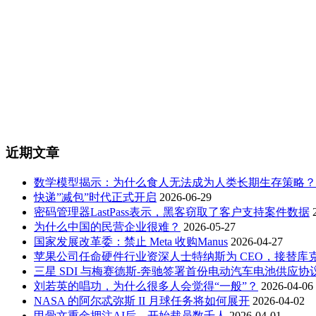
近期文章
数学模型揭示：为什么食人无法成为人类长期生存策略？
快递”减包”时代正式开启
2026-06-29
密码管理器LastPass表示，黑客窃取了客户支持案件数据
为什么中国的民营企业很难？
2026-05-27
国家发展改革委：禁止 Meta 收购Manus
2026-04-27
苹果公司任命硬件行业资深人士特纳斯为 CEO，接替库
三星 SDI 与梅赛德斯-奔驰签署首份电动汽车电池供应协
刘若英的唱功，为什么很多人会觉得“一般”？
2026-04-06
NASA 的阿尔忒弥斯 II 月球任务将如何展开
2026-04-02
甲骨文重金押注AI后，开始裁员数千人
2026-04-01