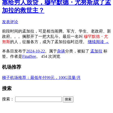
靠给穷人放贷，穆罕默德・尤努斯成了孟
加拉的救世主？
发表评论
前段时间的孟加拉，可是相当闹腾。军方、学生、老政府、新
政府。。。搁那开了一把大乱斗。最后一名叫
穆罕默德・尤
努斯
的人，征服各方，成为了孟加拉临时总理。
继续阅读
→
本条目发布于
2024-10-22
。属于
杂谈
分类，被贴了
孟加拉
标
签。
作者是
FinalSee
。
454 次浏览
机场推荐
梯子机场推荐：最低年付99元，100G流量/月
搜索
搜索：