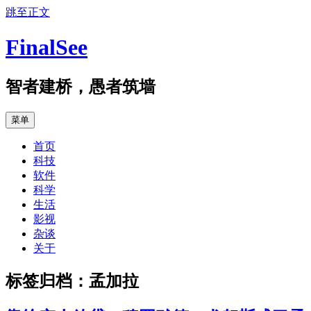
跳至正文
FinalSee
智者建桥，愚者筑墙
菜单
首页
科技
软件
科学
生活
影视
杂谈
关于
标签归档：
孟加拉