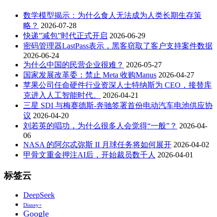
数学模型揭示：为什么食人无法成为人类长期生存策
略？
2026-07-28
快递”减包”时代正式开启
2026-06-29
密码管理器LastPass表示，黑客窃取了客户支持案件数据
2026-06-24
为什么中国的民营企业很难？
2026-05-27
国家发展改革委：禁止 Meta 收购Manus
2026-04-27
苹果公司任命硬件行业资深人士特纳斯为 CEO，接替库
克进入人工智能时代。
2026-04-21
三星 SDI 与梅赛德斯-奔驰签署首份电动汽车电池供应协
议
2026-04-20
刘若英的唱功，为什么很多人会觉得“一般”？
2026-04-
06
NASA 的阿尔忒弥斯 II 月球任务将如何展开
2026-04-02
甲骨文重金押注AI后，开始裁员数千人
2026-04-01
标签云
DeepSeek
Disney+
Google