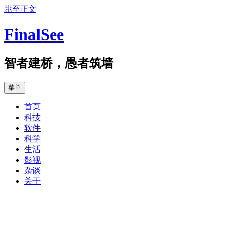
跳至正文
FinalSee
智者建桥，愚者筑墙
菜单
首页
科技
软件
科学
生活
影视
杂谈
关于