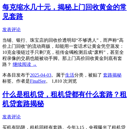
每克缩水几十元，揭秘上门回收黄金的常
见套路
发表评论
当铺、银行、珠宝店的回收价透明却“不够诱人”，而声称“高
价上门回收”的流动商贩，却能用一套话术让黄金凭空蒸发：
10克金项链过手只剩7克，祖传金镯检测后成“废料”，甚至全
程录像的交易也能被动手脚。那上门高价回收黄金到底有套
路？
继续阅读
→
本条目发布于
2025-04-03
。属于
生活
分类，被贴了
套路揭秘
标签。
作者是
FinalSee
。
1,810 次浏览
什么是租机贷，租机贷都有什么套路？租
机贷套路揭秘
发表评论
买机有陷阱，租机同样有套路。今年3.15，央视曝光了租机贷