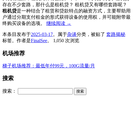
存在不少套路，那什么是租机贷？ 租机贷又有哪些套路呢？
租机贷
是一种结合了租赁和贷款特点的融资方式，主要帮助用
户通过分期支付租金的形式获得设备的使用权，并可能附带最
终购买设备的选项。
继续阅读
→
本条目发布于
2025-03-17
。属于
杂谈
分类，被贴了
套路揭秘
标签。
作者是
FinalSee
。
1,050 次浏览
机场推荐
梯子机场推荐：最低年付99元，100G流量/月
搜索
搜索：