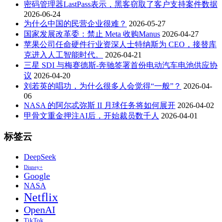
密码管理器LastPass表示，黑客窃取了客户支持案件数据
2026-06-24
为什么中国的民营企业很难？
2026-05-27
国家发展改革委：禁止 Meta 收购Manus
2026-04-27
苹果公司任命硬件行业资深人士特纳斯为 CEO，接替库
克进入人工智能时代。
2026-04-21
三星 SDI 与梅赛德斯-奔驰签署首份电动汽车电池供应协
议
2026-04-20
刘若英的唱功，为什么很多人会觉得“一般”？
2026-04-
06
NASA 的阿尔忒弥斯 II 月球任务将如何展开
2026-04-02
甲骨文重金押注AI后，开始裁员数千人
2026-04-01
标签云
DeepSeek
Disney+
Google
NASA
Netflix
OpenAI
TikTok