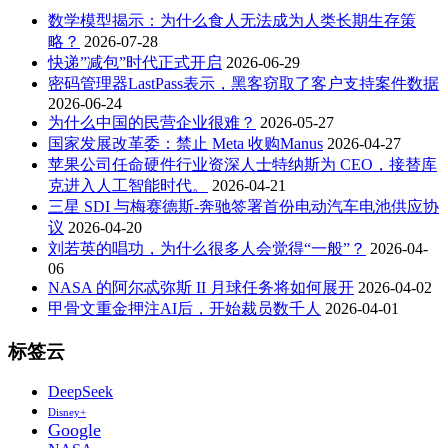
数学模型揭示：为什么食人无法成为人类长期生存策
略？
2026-07-28
快递”减包”时代正式开启
2026-06-29
密码管理器LastPass表示，黑客窃取了客户支持案件数据
2026-06-24
为什么中国的民营企业很难？
2026-05-27
国家发展改革委：禁止 Meta 收购Manus
2026-04-27
苹果公司任命硬件行业资深人士特纳斯为 CEO，接替库
克进入人工智能时代。
2026-04-21
三星 SDI 与梅赛德斯-奔驰签署首份电动汽车电池供应协
议
2026-04-20
刘若英的唱功，为什么很多人会觉得“一般”？
2026-04-
06
NASA 的阿尔忒弥斯 II 月球任务将如何展开
2026-04-02
甲骨文重金押注AI后，开始裁员数千人
2026-04-01
标签云
DeepSeek
Disney+
Google