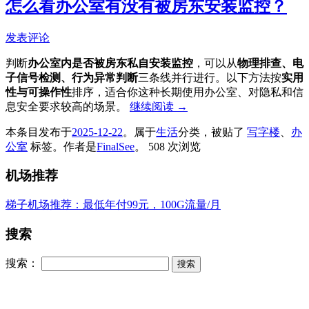
怎么看办公室有没有被房东安装监控？
发表评论
判断
办公室内是否被房东私自安装监控
，可以从
物理排查、电
子信号检测、行为异常判断
三条线并行进行。以下方法按
实用
性与可操作性
排序，适合你这种长期使用办公室、对隐私和信
息安全要求较高的场景。
继续阅读
→
本条目发布于
2025-12-22
。属于
生活
分类，被贴了
写字楼
、
办
公室
标签。
作者是
FinalSee
。
508 次浏览
机场推荐
梯子机场推荐：最低年付99元，100G流量/月
搜索
搜索：