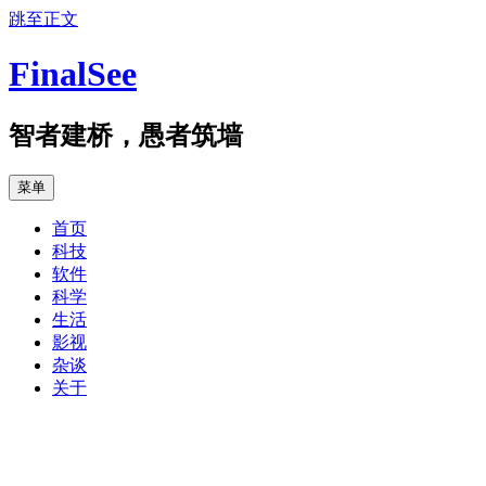
跳至正文
FinalSee
智者建桥，愚者筑墙
菜单
首页
科技
软件
科学
生活
影视
杂谈
关于