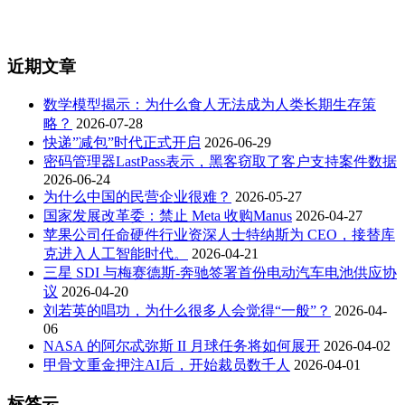
近期文章
数学模型揭示：为什么食人无法成为人类长期生存策
略？
2026-07-28
快递”减包”时代正式开启
2026-06-29
密码管理器LastPass表示，黑客窃取了客户支持案件数据
2026-06-24
为什么中国的民营企业很难？
2026-05-27
国家发展改革委：禁止 Meta 收购Manus
2026-04-27
苹果公司任命硬件行业资深人士特纳斯为 CEO，接替库
克进入人工智能时代。
2026-04-21
三星 SDI 与梅赛德斯-奔驰签署首份电动汽车电池供应协
议
2026-04-20
刘若英的唱功，为什么很多人会觉得“一般”？
2026-04-
06
NASA 的阿尔忒弥斯 II 月球任务将如何展开
2026-04-02
甲骨文重金押注AI后，开始裁员数千人
2026-04-01
标签云