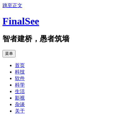
跳至正文
FinalSee
智者建桥，愚者筑墙
菜单
首页
科技
软件
科学
生活
影视
杂谈
关于