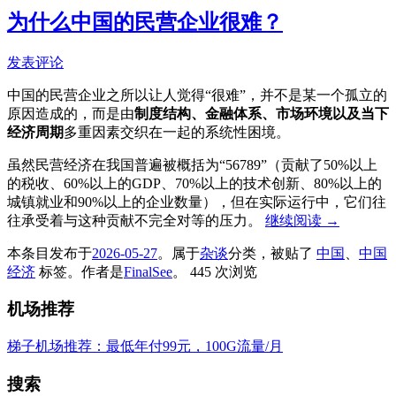
为什么中国的民营企业很难？
发表评论
中国的民营企业之所以让人觉得“很难”，并不是某一个孤立的
原因造成的，而是由
制度结构、金融体系、市场环境以及当下
经济周期
多重因素交织在一起的系统性困境。
虽然民营经济在我国普遍被概括为“56789”（贡献了50%以上
的税收、60%以上的GDP、70%以上的技术创新、80%以上的
城镇就业和90%以上的企业数量），但在实际运行中，它们往
往承受着与这种贡献不完全对等的压力。
继续阅读
→
本条目发布于
2026-05-27
。属于
杂谈
分类，被贴了
中国
、
中国
经济
标签。
作者是
FinalSee
。
445 次浏览
机场推荐
梯子机场推荐：最低年付99元，100G流量/月
搜索