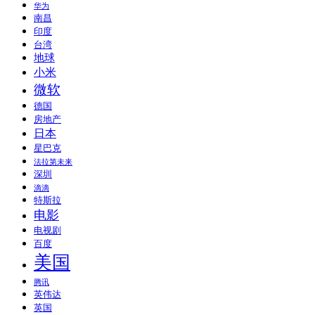
华为
南昌
印度
台湾
地球
小米
微软
德国
房地产
日本
星巴克
法拉第未来
深圳
滴滴
特斯拉
电影
电视剧
百度
美国
腾讯
英伟达
英国