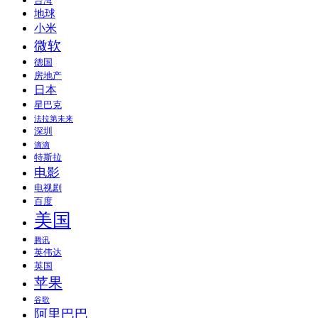
台湾
地球
小米
微软
德国
房地产
日本
星巴克
法拉第未来
深圳
滴滴
特斯拉
电影
电视剧
百度
美国
腾讯
英伟达
英国
苹果
谷歌
阿里巴巴