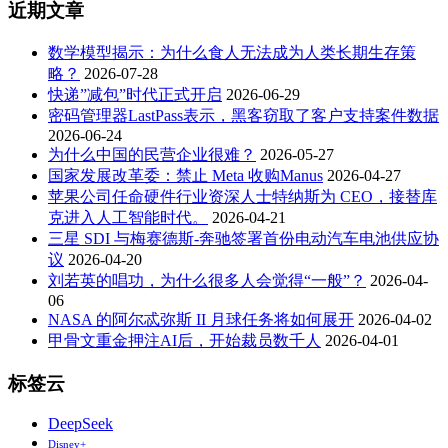
近期文章
数学模型揭示：为什么食人无法成为人类长期生存策
略？
2026-07-28
快递”减包”时代正式开启
2026-06-29
密码管理器LastPass表示，黑客窃取了客户支持案件数据
2026-06-24
为什么中国的民营企业很难？
2026-05-27
国家发展改革委：禁止 Meta 收购Manus
2026-04-27
苹果公司任命硬件行业资深人士特纳斯为 CEO，接替库
克进入人工智能时代。
2026-04-21
三星 SDI 与梅赛德斯-奔驰签署首份电动汽车电池供应协
议
2026-04-20
刘若英的唱功，为什么很多人会觉得“一般”？
2026-04-
06
NASA 的阿尔忒弥斯 II 月球任务将如何展开
2026-04-02
甲骨文重金押注AI后，开始裁员数千人
2026-04-01
标签云
DeepSeek
Disney+