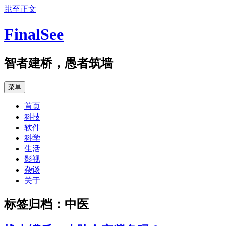
跳至正文
FinalSee
智者建桥，愚者筑墙
菜单
首页
科技
软件
科学
生活
影视
杂谈
关于
标签归档：
中医