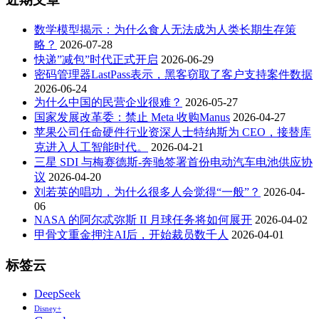
数学模型揭示：为什么食人无法成为人类长期生存策
略？
2026-07-28
快递”减包”时代正式开启
2026-06-29
密码管理器LastPass表示，黑客窃取了客户支持案件数据
2026-06-24
为什么中国的民营企业很难？
2026-05-27
国家发展改革委：禁止 Meta 收购Manus
2026-04-27
苹果公司任命硬件行业资深人士特纳斯为 CEO，接替库
克进入人工智能时代。
2026-04-21
三星 SDI 与梅赛德斯-奔驰签署首份电动汽车电池供应协
议
2026-04-20
刘若英的唱功，为什么很多人会觉得“一般”？
2026-04-
06
NASA 的阿尔忒弥斯 II 月球任务将如何展开
2026-04-02
甲骨文重金押注AI后，开始裁员数千人
2026-04-01
标签云
DeepSeek
Disney+