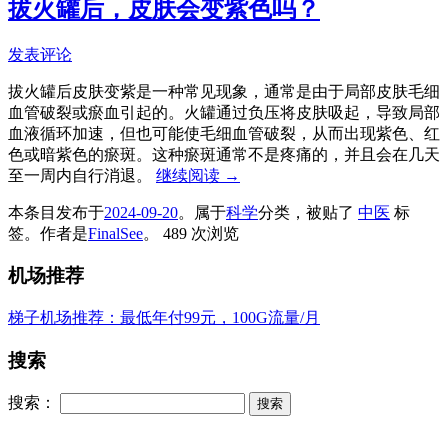
拔火罐后，皮肤会变紫色吗？
发表评论
拔火罐后皮肤变紫是一种常见现象，通常是由于局部皮肤毛细
血管破裂或瘀血引起的。火罐通过负压将皮肤吸起，导致局部
血液循环加速，但也可能使毛细血管破裂，从而出现紫色、红
色或暗紫色的瘀斑。这种瘀斑通常不是疼痛的，并且会在几天
至一周内自行消退。
继续阅读
→
本条目发布于
2024-09-20
。属于
科学
分类，被贴了
中医
标
签。
作者是
FinalSee
。
489 次浏览
机场推荐
梯子机场推荐：最低年付99元，100G流量/月
搜索
搜索：