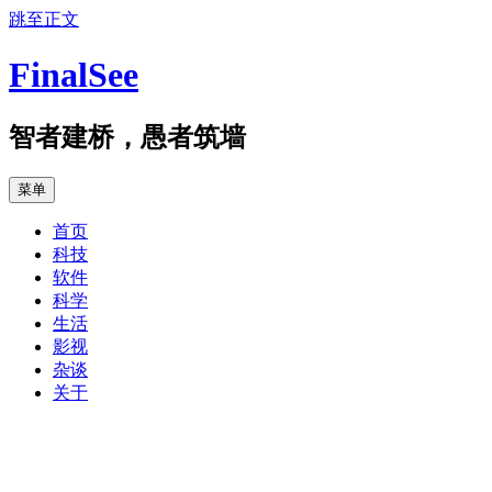
跳至正文
FinalSee
智者建桥，愚者筑墙
菜单
首页
科技
软件
科学
生活
影视
杂谈
关于