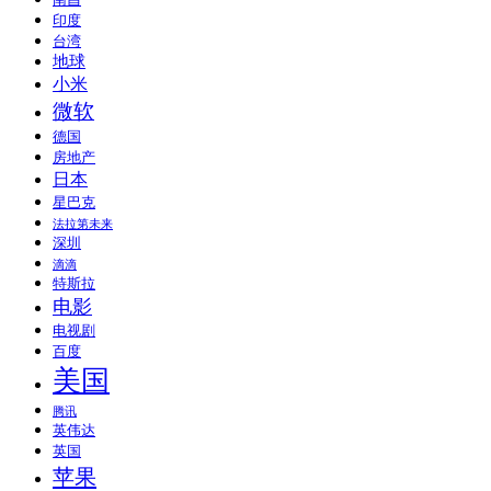
南昌
印度
台湾
地球
小米
微软
德国
房地产
日本
星巴克
法拉第未来
深圳
滴滴
特斯拉
电影
电视剧
百度
美国
腾讯
英伟达
英国
苹果