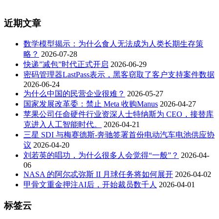
近期文章
数学模型揭示：为什么食人无法成为人类长期生存策
略？
2026-07-28
快递”减包”时代正式开启
2026-06-29
密码管理器LastPass表示，黑客窃取了客户支持案件数据
2026-06-24
为什么中国的民营企业很难？
2026-05-27
国家发展改革委：禁止 Meta 收购Manus
2026-04-27
苹果公司任命硬件行业资深人士特纳斯为 CEO，接替库
克进入人工智能时代。
2026-04-21
三星 SDI 与梅赛德斯-奔驰签署首份电动汽车电池供应协
议
2026-04-20
刘若英的唱功，为什么很多人会觉得“一般”？
2026-04-
06
NASA 的阿尔忒弥斯 II 月球任务将如何展开
2026-04-02
甲骨文重金押注AI后，开始裁员数千人
2026-04-01
标签云